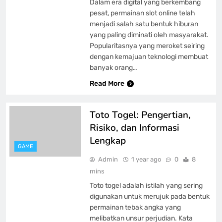
Dalam era digital yang berkembang
pesat, permainan slot online telah
menjadi salah satu bentuk hiburan
yang paling diminati oleh masyarakat.
Popularitasnya yang meroket seiring
dengan kemajuan teknologi membuat
banyak orang…
Read More
Toto Togel: Pengertian,
Risiko, dan Informasi
Lengkap
GAME
Admin
1 year ago
0
8
mins
Toto togel adalah istilah yang sering
digunakan untuk merujuk pada bentuk
permainan tebak angka yang
melibatkan unsur perjudian. Kata