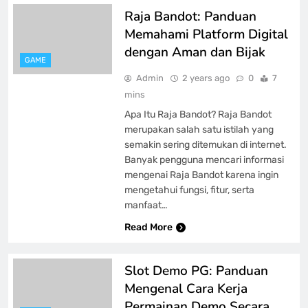
Raja Bandot: Panduan
Memahami Platform Digital
dengan Aman dan Bijak
GAME
Admin
2 years ago
0
7
mins
Apa Itu Raja Bandot? Raja Bandot
merupakan salah satu istilah yang
semakin sering ditemukan di internet.
Banyak pengguna mencari informasi
mengenai Raja Bandot karena ingin
mengetahui fungsi, fitur, serta
manfaat…
Read More
Slot Demo PG: Panduan
Mengenal Cara Kerja
Permainan Demo Secara