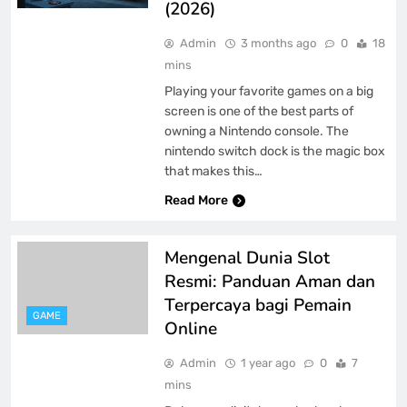
(2026)
Admin
3 months ago
0
18
mins
Playing your favorite games on a big
screen is one of the best parts of
owning a Nintendo console. The
nintendo switch dock is the magic box
that makes this…
Read More
Mengenal Dunia Slot
Resmi: Panduan Aman dan
Terpercaya bagi Pemain
GAME
Online
Admin
1 year ago
0
7
mins