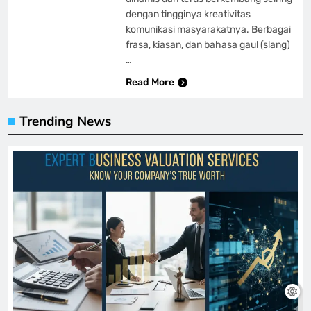
dengan tingginya kreativitas
komunikasi masyarakatnya. Berbagai
frasa, kiasan, dan bahasa gaul (slang)
…
Read More
Trending News