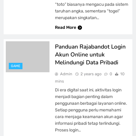
“toto” biasanya mengacu pada sistem
taruhan angka, sementara “togel”
merupakan singkatan…
Read More
Panduan Rajabandot Login
Akun Online untuk
Melindungi Data Pribadi
GAME
Admin
2 years ago
0
10
mins
Di era digital saat ini, aktivitas login
menjadi bagian penting dalam
penggunaan berbagai layanan online.
Setiap pengguna perlu memahami
cara menjaga keamanan akun agar
informasi pribadi tetap terlindungi.
Proses login…