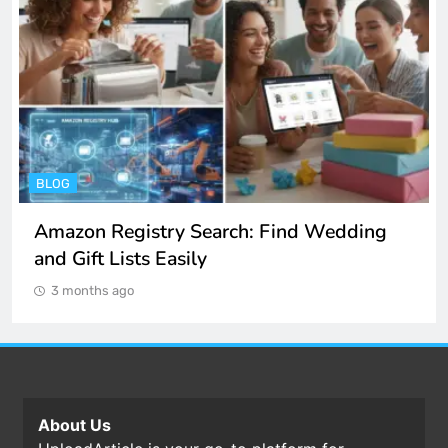
BLOG
Amazon Registry Search: Find Wedding
and Gift Lists Easily
3 months ago
About Us